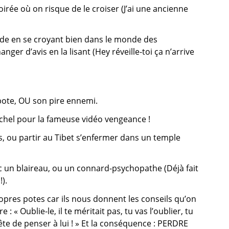
rée où on risque de le croiser (J’ai une ancienne
arde en se croyant bien dans le monde des
anger d’avis en la lisant (Hey réveille-toi ça n’arrive
pote, OU son pire ennemi.
chel pour la fameuse vidéo vengeance !
s, ou partir au Tibet s’enfermer dans un temple
ec un blaireau, ou un connard-psychopathe (Déjà fait
).
opres potes car ils nous donnent les conseils qu’on
: « Oublie-le, il te méritait pas, tu vas l’oublier, tu
te de penser à lui ! » Et la conséquence : PERDRE