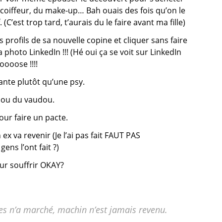
le coiffeur, du make-up… Bah ouais des fois qu’on le
 (C’est trop tard, t’aurais du le faire avant ma fille)
 profils de sa nouvelle copine et cliquer sans faire
photo LinkedIn !!! (Hé oui ça se voit sur LinkedIn
ooooose !!!!
yante plutôt qu’une psy.
e ou du vaudou.
our faire un pacte.
ex va revenir (Je l’ai pas fait FAUT PAS
ns l’ont fait ?)
pour souffrir OKAY?
ses n’a marché, machin n’est jamais revenu.