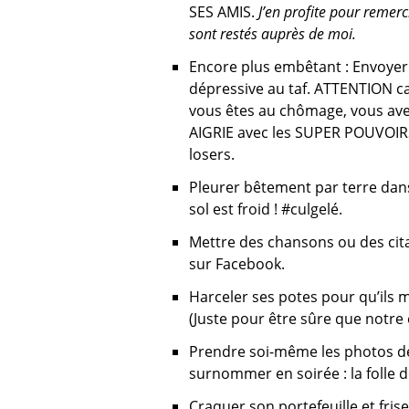
SES AMIS.
J’en profite pour remer
sont restés auprès de moi.
Encore plus embêtant : Envoyer 
dépressive au taf. ATTENTION car
vous êtes au chômage, vous ave
AIGRIE avec les SUPER POUVOIRS qu
losers.
Pleurer bêtement par terre dans 
sol est froid ! #culgelé.
Mettre des chansons ou des citat
sur Facebook.
Harceler ses potes pour qu’ils 
(Juste pour être sûre que notre e
Prendre soi-même les photos de 
surnommer en soirée : la folle de
Craquer son portefeuille et fri