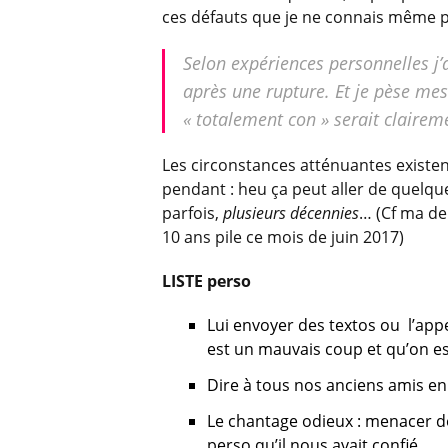
ces défauts que je ne connais même p
Selon expériences personnelles j’ai
après une rupture. Et je pèse me
« totalement con » serait clairem
Les circonstances atténuantes existent
pendant : heu ça peut aller de quelq
parfois,
plusieurs décennies
… (Cf ma de
10 ans pile ce mois de juin 2017)
LISTE perso
Lui envoyer des textos ou l’appel
est un mauvais coup et qu’on es
Dire à tous nos anciens amis e
Le chantage odieux : menacer de
perso qu’il nous avait confié.