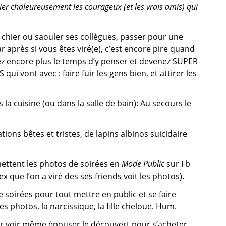
cier chaleureusement les courageux (et les vrais amis) qui
chier ou saouler ses collègues, passer pour une
 après si vous êtes viré(e), c’est encore pire quand
z encore plus le temps d’y penser et devenez SUPER
i vont avec : faire fuir les gens bien, et attirer les
la cuisine (ou dans la salle de bain): Au secours le
ions bêtes et tristes, de lapins albinos suicidaire
mettent les photos de soirées en
Mode Public
sur Fb
x que l’on a viré des ses friends voit les photos).
soirées pour tout mettre en public et se faire
s photos, la narcissique, la fille cheloue. Hum.
ser voir même épouser le découvert pour s’acheter