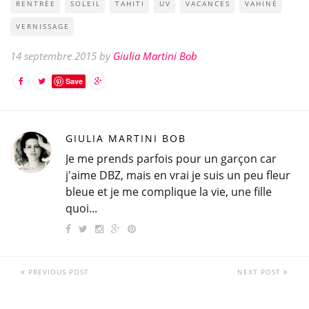
RENTRÉE
SOLEIL
TAHITI
UV
VACANCES
VAHINÉ
VERNISSAGE
14 septembre 2015 by
Giulia Martini Bob
Save
GIULIA MARTINI BOB
Je me prends parfois pour un garçon car
j'aime DBZ, mais en vrai je suis un peu fleur
bleue et je me complique la vie, une fille
quoi...
PREVIOUS POST
NEXT POST