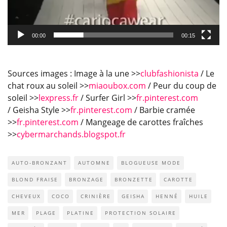
00:00
00:15
Sources images : Image à la une >>
clubfashionista
/ Le
chat roux au soleil >>
miaoubox.com
/ Peur du coup de
soleil >>
lexpress.fr
/ Surfer Girl >>
fr.pinterest.com
/ Geisha Style >>
fr.pinterest.com
/ Barbie cramée
>>
fr.pinterest.com
/ Mangeage de carottes fraîches
>>
cybermarchands.blogspot.fr
AUTO-BRONZANT
AUTOMNE
BLOGUEUSE MODE
BLOND FRAISE
BRONZAGE
BRONZETTE
CAROTTE
CHEVEUX
COCO
CRINIÈRE
GEISHA
HENNÉ
HUILE
MER
PLAGE
PLATINE
PROTECTION SOLAIRE