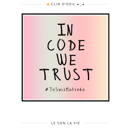
CLIN D’OEIL ◕‿◕
LE SON LA VIE