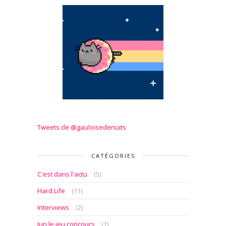
Tweets de @gauloisedenuits
CATÉGORIES
C'est dans l'actu
(5)
Hard Life
(11)
Interviews
(2)
Jun le jeu concours
(1)